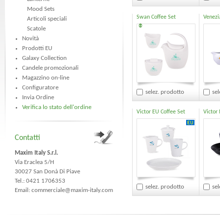
Mood Sets
Swan Coffee Set
Venezi
Articoli speciali
®
Scatole
Novità
Prodotti EU
Galaxy Collection
Candele promozionali
Magazzino on-line
Configuratore
selez. prodotto
sel
Invia Ordine
Verifica lo stato dell'ordine
Victor EU Coffee Set
Victor
Contatti
Maxim Italy S.r.l.
Via Eraclea 5/H
30027 San Donà Di Piave
Tel.: 0421 1706353
selez. prodotto
sel
Email:
commerciale@maxim-italy.com