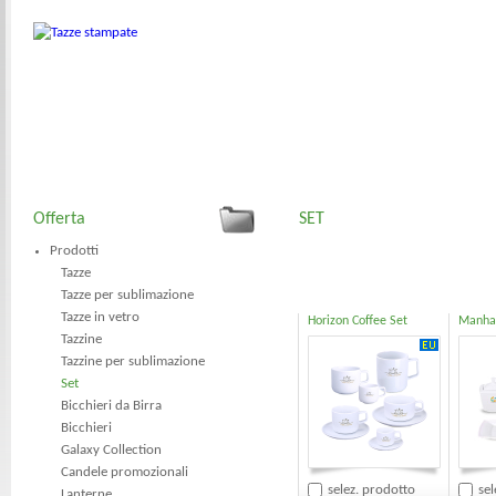
Offerta
SET
Prodotti
Tazze
Tazze per sublimazione
Tazze in vetro
Horizon Coffee Set
Manhat
Tazzine
Tazzine per sublimazione
Set
Bicchieri da Birra
Bicchieri
Galaxy Collection
Candele promozionali
selez. prodotto
sel
Lanterne